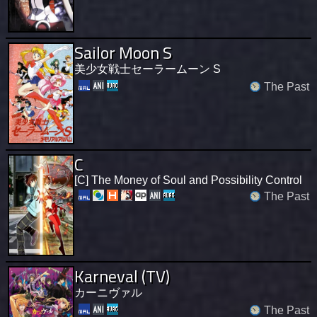
Sailor Moon S
美少女戦士セーラームーン S
The Past
C
[C] The Money of Soul and Possibility Control
The Past
Karneval (TV)
カーニヴァル
The Past