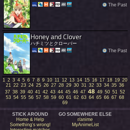
The Past
Honey and Clover
ハチミツとクローバー
The Past
1
2
3
4
5
6
7
8
9
10
11
12
13
14
15
16
17
18
19
20
21
22
23
24
25
26
27
28
29
30
31
32
33
34
35
36
48
37
38
39
40
41
42
43
44
45
46
47
49
50
51
52
53
54
55
56
57
58
59
60
61
62
63
64
65
66
67
68
69
STICK AROUND
GO SOMEWHERE ELSE
Home & Help
r/anime
Something's wrong!
MyAnimeList
Interesting matches