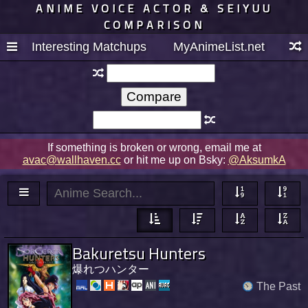
ANIME VOICE ACTOR & SEIYUU
COMPARISON
Interesting Matchups
MyAnimeList.net
If something is broken or wrong, email me at
avac@wallhaven.cc
or hit me up on Bsky:
@AksumkA
Bakuretsu Hunters
爆れつハンター
The Past