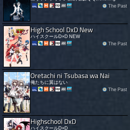
The Past
High School DxD New
ハイスクールD×D NEW
The Past
Oretachi ni Tsubasa wa Nai
俺たちに翼はない
The Past
Highschool DxD
ハイスクールD×D