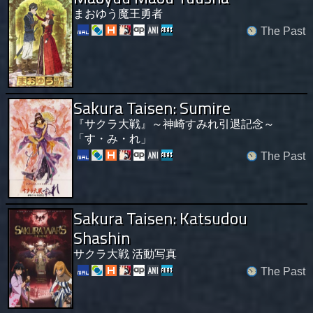
まおゆう魔王勇者
The Past
Sakura Taisen: Sumire
『サクラ大戦』～神崎すみれ引退記念～
「す・み・れ」
The Past
Sakura Taisen: Katsudou
Shashin
サクラ大戦 活動写真
The Past