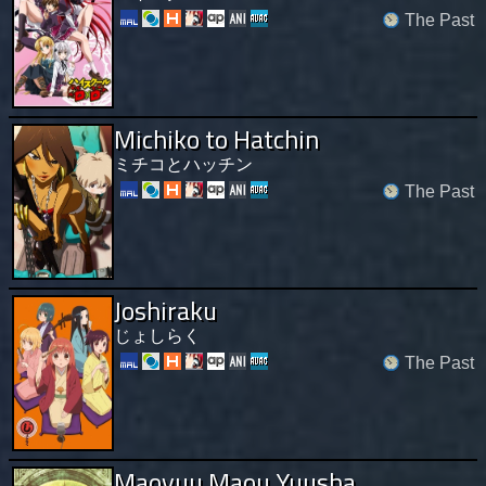
The Past
Michiko to Hatchin
ミチコとハッチン
The Past
Joshiraku
じょしらく
The Past
Maoyuu Maou Yuusha