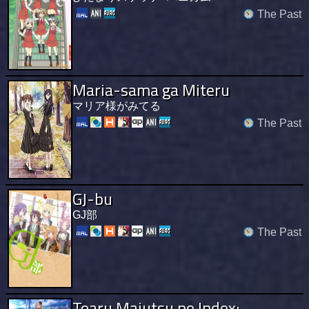
The Past
Maria-sama ga Miteru
マリア様がみてる
The Past
GJ-bu
GJ部
The Past
Toaru Majutsu no Index: