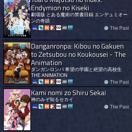
Endymion no Kiseki
劇場版 とある魔術の禁書目録 エンデュミオー
ンの奇蹟
The Past
Danganronpa: Kibou no Gakuen
to Zetsubou no Koukousei - The
Animation
ダンガンロンパ 希望の学園と絶望の高校生
THE ANIMATION
The Past
Kami nomi zo Shiru Sekai
神のみぞ知るセカイ
The Past