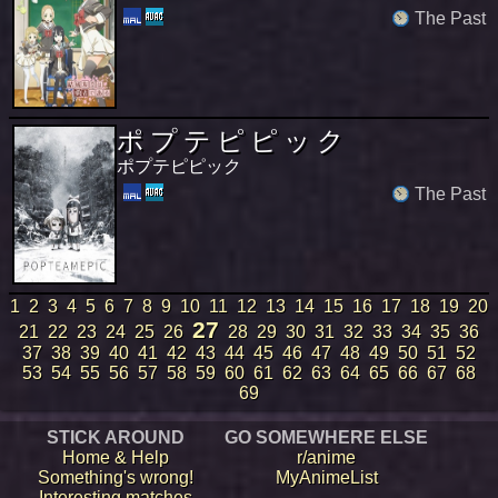
The Past
ポ プ テ ピ ピ ッ ク
ポプテピピック
The Past
1
2
3
4
5
6
7
8
9
10
11
12
13
14
15
16
17
18
19
20
27
21
22
23
24
25
26
28
29
30
31
32
33
34
35
36
37
38
39
40
41
42
43
44
45
46
47
48
49
50
51
52
53
54
55
56
57
58
59
60
61
62
63
64
65
66
67
68
69
STICK AROUND
GO SOMEWHERE ELSE
Home & Help
r/anime
Something's wrong!
MyAnimeList
Interesting matches