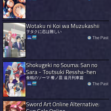
Wotaku ni Koi wa Muzukashii
ヲタクに恋は難しい
The Past
Shokugeki no Souma: San no
Sara - Toutsuki Ressha-hen
食戟のソーマ 餐ノ皿 遠月列車篇
The Past
Sword Art Online Alternative:
Gun Gale Online