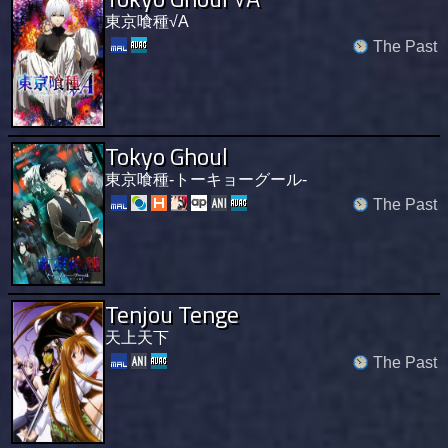
東京喰種√A
The Past
Tokyo Ghoul
東京喰種-トーキョーグール-
The Past
Tenjou Tenge
天上天下
The Past