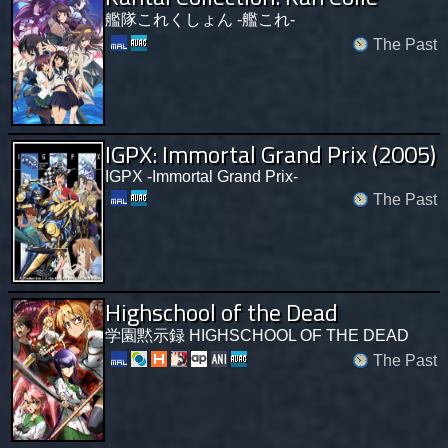
艦隊これくしょん -艦これ-
The Past
IGPX: Immortal Grand Prix (2005)
IGPX -Immortal Grand Prix-
The Past
Highschool of the Dead
学園黙示録 HIGHSCHOOL OF THE DEAD
The Past