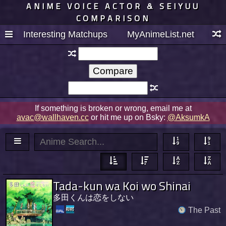
ANIME VOICE ACTOR & SEIYUU
COMPARISON
Interesting Matchups
MyAnimeList.net
If something is broken or wrong, email me at
avac@wallhaven.cc
or hit me up on Bsky:
@AksumkA
Tada-kun wa Koi wo Shinai
多田くんは恋をしない
The Past