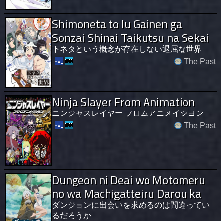
Shimoneta to Iu Gainen ga
Sonzai Shinai Taikutsu na Sekai
下ネタという概念が存在しない退屈な世界
The Past
Ninja Slayer From Animation
ニンジャスレイヤー フロムアニメイシヨン
The Past
Dungeon ni Deai wo Motomeru
no wa Machigatteiru Darou ka
ダンジョンに出会いを求めるのは間違ってい
るだろうか