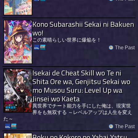
Kono Subarashii Sekai ni Bakuen
wo!
この素晴らしい世界に爆焔を！
The Past
Isekai de Cheat Skill wo Te ni
Shita Ore wa, Genjitsu Sekai wo
mo Musou Suru: Level Up wa
Jinsei wo Kaeta
異世界でチート能力を手にした俺は、現実世
界をも無双する ～レベルアップは人生を変え
た～
The Past
Boku no Kokoro no Yabai Yatsu