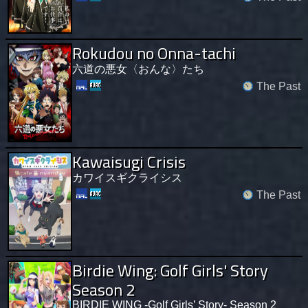
Rokudou no Onna-tachi
六道の悪女〈おんな〉たち
The Past
Kawaisugi Crisis
カワイスギクライシス
The Past
Birdie Wing: Golf Girls' Story
Season 2
BIRDIE WING -Golf Girls’ Story- Season 2