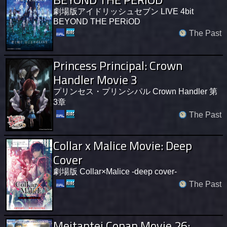
劇場版アイドリッシュセブン LIVE 4bit
BEYOND THE PERiOD
The Past
Princess Principal: Crown
Handler Movie 3
プリンセス・プリンシパル Crown Handler 第
3章
The Past
Collar x Malice Movie: Deep
Cover
劇場版 Collar×Malice -deep cover-
The Past
Meitantei Conan Movie 26: