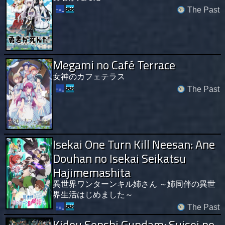
The Past
Megami no Café Terrace
女神のカフェテラス
The Past
Isekai One Turn Kill Neesan: Ane
Douhan no Isekai Seikatsu
Hajimemashita
異世界ワンターンキル姉さん ～姉同伴の異世
界生活はじめました～
The Past
Kidou Senshi Gundam: Suisei no