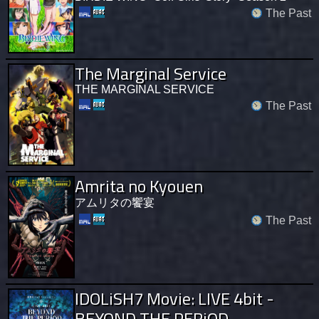
The Past
The Marginal Service
THE MARGINAL SERVICE
The Past
Amrita no Kyouen
アムリタの饗宴
The Past
IDOLiSH7 Movie: LIVE 4bit -
BEYOND THE PERiOD