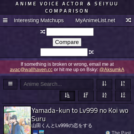
ANIME VOICE ACTOR & SEIYUU
COMPARISON
Interesting Matchups
MyAnimeList.net
If something is broken or wrong, email me at
avac@wallhaven.cc
or hit me up on Bsky:
@AksumkA
Yamada-kun to Lv999 no Koi wo
Suru
山田くんとLv999の恋をする
The Past