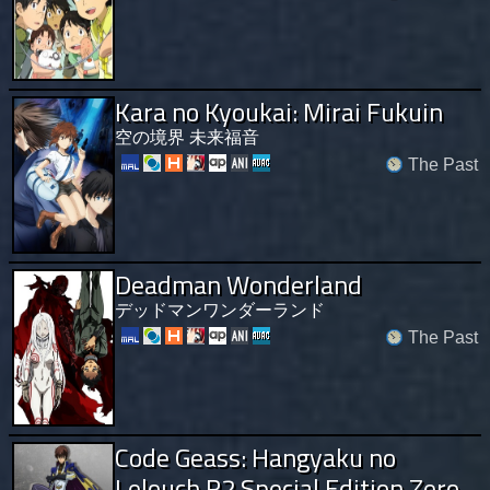
Kara no Kyoukai: Mirai Fukuin
空の境界 未来福音
The Past
Deadman Wonderland
デッドマンワンダーランド
The Past
Code Geass: Hangyaku no
Lelouch R2 Special Edition Zero