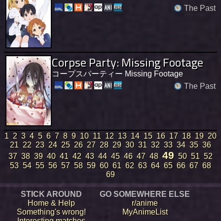
The Past
Corpse Party: Missing Footage
コープスパーティー Missing Footage
The Past
1
2
3
4
5
6
7
8
9
10
11
12
13
14
15
16
17
18
19
20
21
22
23
24
25
26
27
28
29
30
31
32
33
34
35
36
49
37
38
39
40
41
42
43
44
45
46
47
48
50
51
52
53
54
55
56
57
58
59
60
61
62
63
64
65
66
67
68
69
STICK AROUND
GO SOMEWHERE ELSE
Home & Help
r/anime
Something's wrong!
MyAnimeList
Interesting matches