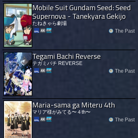
Mobile Suit Gundam Seed: Seed
Supernova - Tanekyara Gekijo
たねきゃら劇場
The Past
Tegami Bachi Reverse
テガミバチ REVERSE
The Past
Maria-sama ga Miteru 4th
マリア様がみてる〜４th〜
The Past