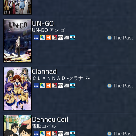
UN-GO
UN-GO アン ゴ
The Past
Clannad
ＣＬＡＮＮＡＤ -クラナド-
The Past
Dennou Coil
電脳コイル
The Past