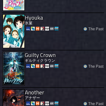
Hyouka
氷菓
The Past
Guilty Crown
ギルティクラウン
The Past
Another
アナザー
The Past