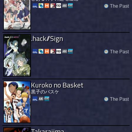
The Past
.hack//Sign
The Past
Kuroko no Basket
黒子のバスケ
The Past
Takarajima