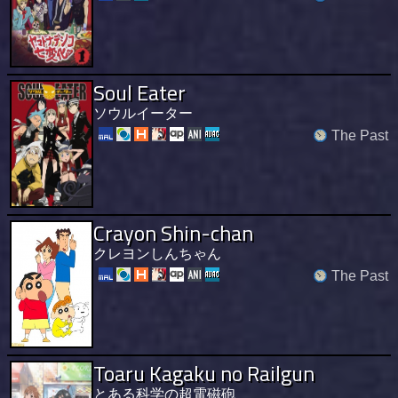
Soul Eater
ソウルイーター
The Past
Crayon Shin-chan
クレヨンしんちゃん
The Past
Toaru Kagaku no Railgun
とある科学の超電磁砲