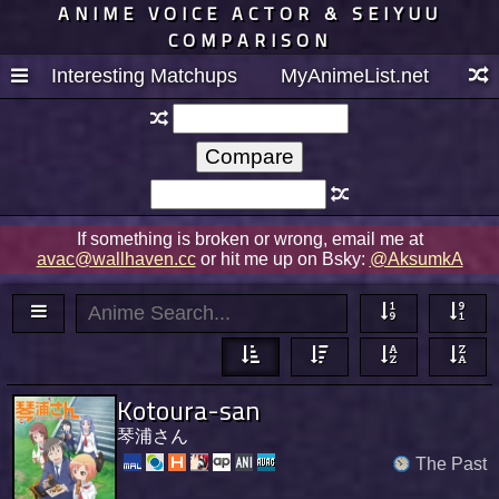
ANIME VOICE ACTOR & SEIYUU
COMPARISON
Interesting Matchups
MyAnimeList.net
If something is broken or wrong, email me at
avac@wallhaven.cc
or hit me up on Bsky:
@AksumkA
Kotoura-san
琴浦さん
The Past