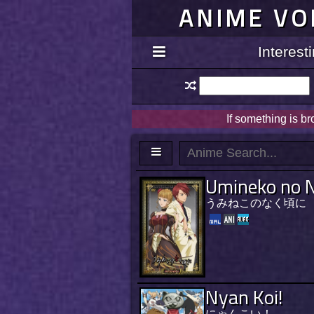
ANIME VO
Interes
If something is b
Umineko no N
うみねこのなく頃に
Nyan Koi!
にゃんこい！