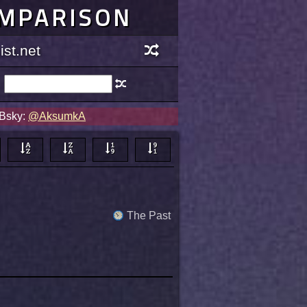
OMPARISON
st.net
 Bsky:
@AksumkA
The Past