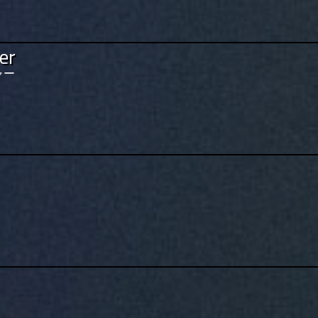
er
ャー