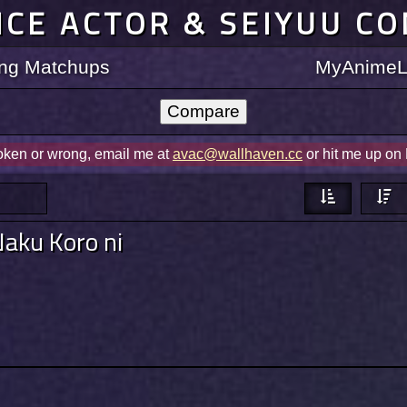
ICE ACTOR & SEIYUU C
ting Matchups
MyAnimeLi
roken or wrong, email me at
avac@wallhaven.cc
or hit me up on
aku Koro ni