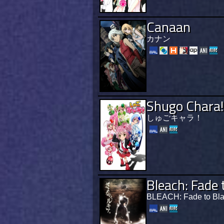
Canaan
カナン
Shugo Chara!
しゅごキャラ！
Bleach: Fade 
BLEACH: Fade to