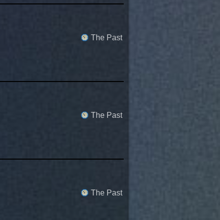
The Past
The Past
The Past