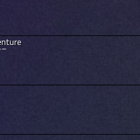
enture
ャー