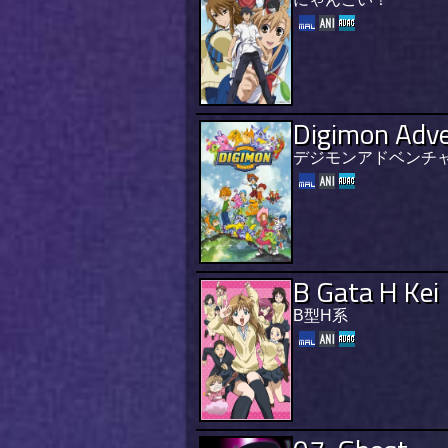
Digimon Adv
デジモンアドベンチ
B Gata H Kei
B型H系