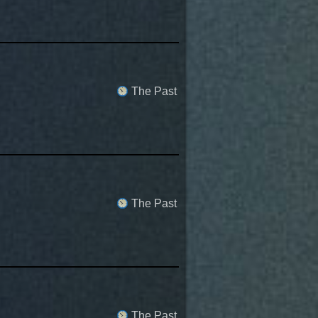
The Past
The Past
The Past