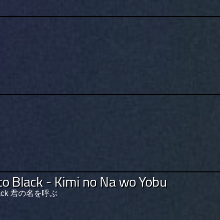
to Black - Kimi no Na wo Yobu
 Black 君の名を呼ぶ