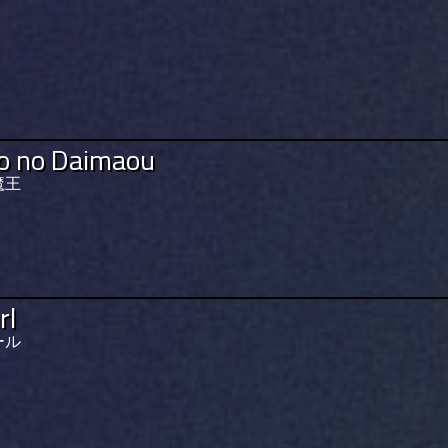
ro no Daimaou
魔王
rl
ール