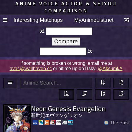
ANIME VOICE ACTOR & SEIYUU
COMPARISON
Interesting Matchups
MyAnimeList.net
If something is broken or wrong, email me at
avac@wallhaven.cc
or hit me up on Bsky:
@AksumkA
Neon Genesis Evangelion
新世紀エヴァンゲリオン
The Past