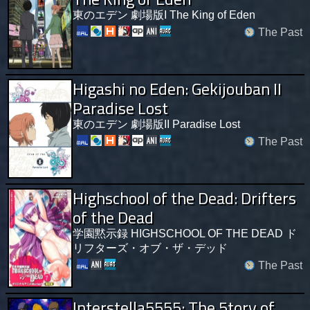
東のエデン 劇場版I The King of Eden
The Past
Higashi no Eden: Gekijouban II
Paradise Lost
東のエデン 劇場版II Paradise Lost
The Past
Highschool of the Dead: Drifters
of the Dead
学園黙示録 HIGHSCHOOL OF THE DEAD ド
リフターズ・オブ・ザ・デッド
The Past
Interstella5555: The 5tory of