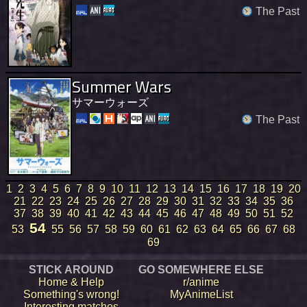
The Past
Summer Wars
サマーウォーズ
The Past
1
2
3
4
5
6
7
8
9
10
11
12
13
14
15
16
17
18
19
20
21
22
23
24
25
26
27
28
29
30
31
32
33
34
35
36
37
38
39
40
41
42
43
44
45
46
47
48
49
50
51
52
54
53
55
56
57
58
59
60
61
62
63
64
65
66
67
68
69
STICK AROUND
GO SOMEWHERE ELSE
Home & Help
r/anime
Something's wrong!
MyAnimeList
Interesting matches