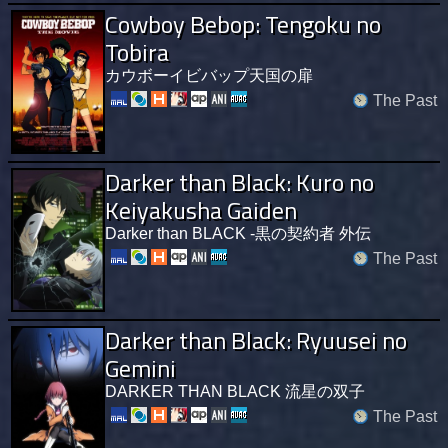
Cowboy Bebop: Tengoku no
Tobira
カウボーイビバップ天国の扉
The Past
Darker than Black: Kuro no
Keiyakusha Gaiden
Darker than BLACK -黒の契約者 外伝
The Past
Darker than Black: Ryuusei no
Gemini
DARKER THAN BLACK 流星の双子
The Past