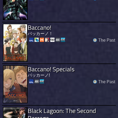
Baccano!
バッカーノ！
The Past
Baccano! Specials
バッカーノ!
The Past
Black Lagoon: The Second
Barrage