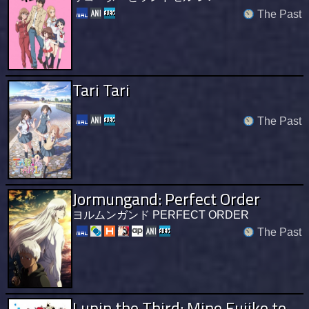
The Past
Tari Tari
The Past
Jormungand: Perfect Order
ヨルムンガンド PERFECT ORDER
The Past
Lupin the Third: Mine Fujiko to