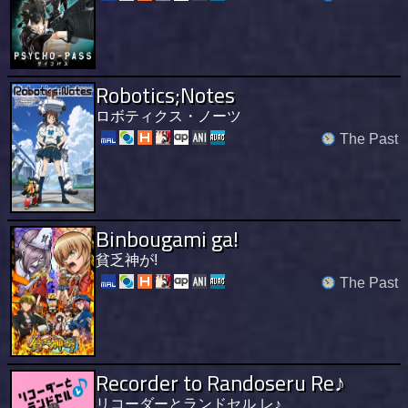
Robotics;Notes
ロボティクス・ノーツ
The Past
Binbougami ga!
貧乏神が!
The Past
Recorder to Randoseru Re♪
リコーダーとランドセル レ♪