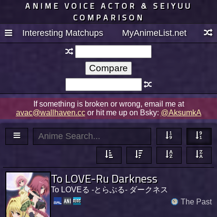
ANIME VOICE ACTOR & SEIYUU
COMPARISON
Interesting Matchups
MyAnimeList.net
If something is broken or wrong, email me at
avac@wallhaven.cc
or hit me up on Bsky:
@AksumkA
To LOVE-Ru Darkness
To LOVEる -とらぶる- ダークネス
The Past