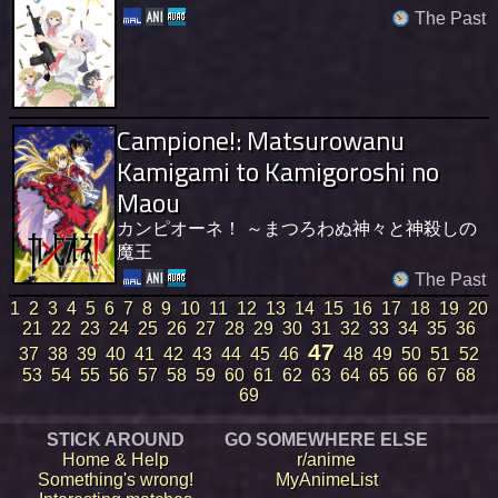
The Past
Campione!: Matsurowanu
Kamigami to Kamigoroshi no
Maou
カンピオーネ！ ～まつろわぬ神々と神殺しの
魔王
The Past
1
2
3
4
5
6
7
8
9
10
11
12
13
14
15
16
17
18
19
20
21
22
23
24
25
26
27
28
29
30
31
32
33
34
35
36
47
37
38
39
40
41
42
43
44
45
46
48
49
50
51
52
53
54
55
56
57
58
59
60
61
62
63
64
65
66
67
68
69
STICK AROUND
GO SOMEWHERE ELSE
Home & Help
r/anime
Something's wrong!
MyAnimeList