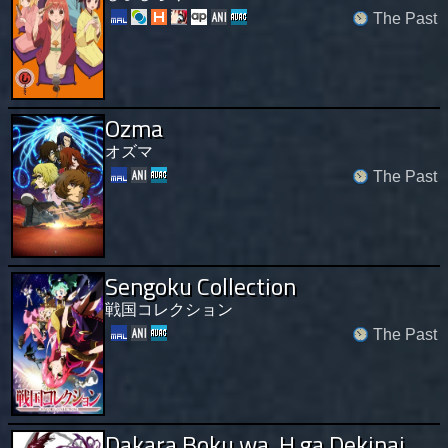
The Past
Ozma
オズマ
The Past
Sengoku Collection
戦国コレクション
The Past
Dakara Boku wa, H ga Dekinai.