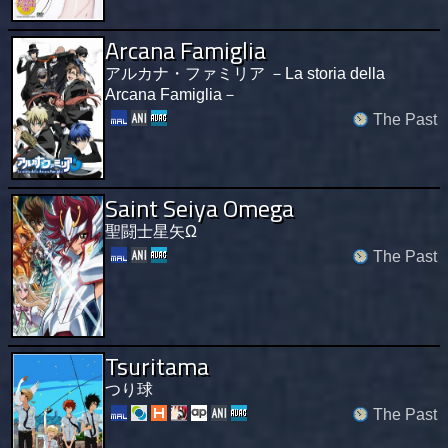
Arcana Famiglia
アルカナ・ファミリア －La storia della
Arcana Famiglia－
The Past
Saint Seiya Omega
聖闘士星矢Ω
The Past
Tsuritama
つり球
The Past