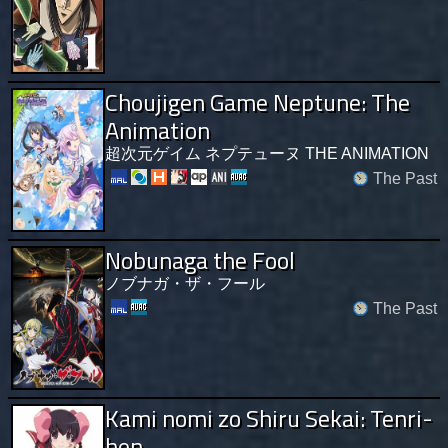
Choujigen Game Neptune: The
Animation
超次元ゲイム ネプテューヌ THE ANIMATION
The Past
Nobunaga the Fool
ノブナガ・ザ・フール
The Past
Kami nomi zo Shiru Sekai: Tenri-
hen