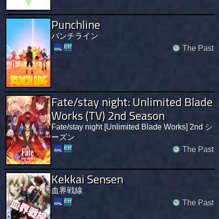
Punchline
パンチライン
The Past
Fate/stay night: Unlimited Blade
Works (TV) 2nd Season
Fate/stay night [Unlimited Blade Works] 2nd シ
ーズン
The Past
Kekkai Sensen
血界戦線
The Past