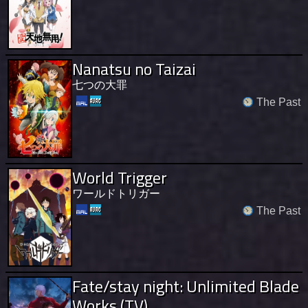
Nanatsu no Taizai
七つの大罪
The Past
World Trigger
ワールドトリガー
The Past
Fate/stay night: Unlimited Blade
Works (TV)