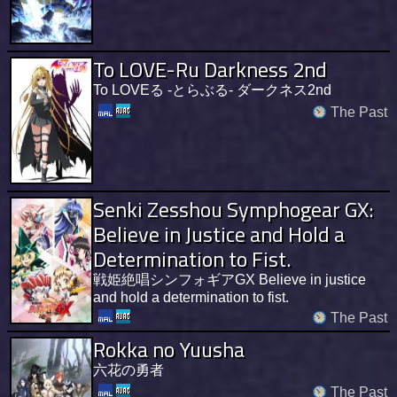
To LOVE-Ru Darkness 2nd
To LOVEる -とらぶる- ダークネス2nd
The Past
Senki Zesshou Symphogear GX:
Believe in Justice and Hold a
Determination to Fist.
戦姫絶唱シンフォギアGX Believe in justice
and hold a determination to fist.
The Past
Rokka no Yuusha
六花の勇者
The Past