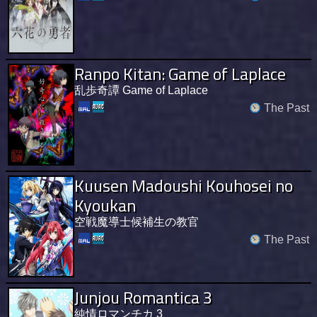
Ranpo Kitan: Game of Laplace
乱歩奇譚 Game of Laplace
The Past
Kuusen Madoushi Kouhosei no
Kyoukan
空戦魔導士候補生の教官
The Past
Junjou Romantica 3
純情ロマンチカ 3