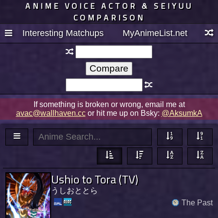
ANIME VOICE ACTOR & SEIYUU
COMPARISON
Interesting Matchups
MyAnimeList.net
If something is broken or wrong, email me at
avac@wallhaven.cc
or hit me up on Bsky:
@AksumkA
Ushio to Tora (TV)
うしおととら
The Past