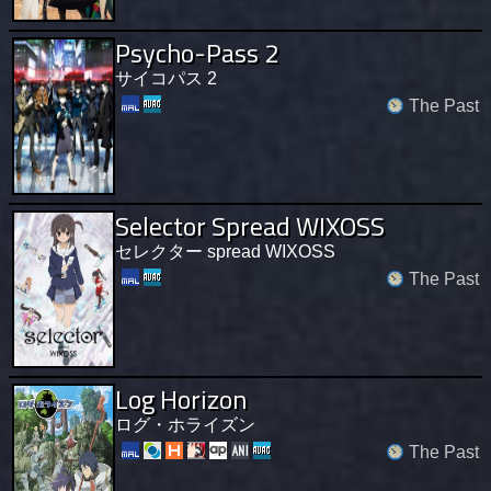
Psycho-Pass 2
サイコパス 2
The Past
Selector Spread WIXOSS
セレクター spread WIXOSS
The Past
Log Horizon
ログ・ホライズン
The Past