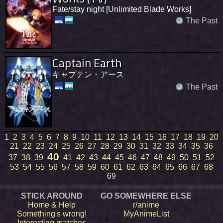
Fate/stay night [Unlimited Blade Works]
The Past
Captain Earth
キャプテン・アース
The Past
1
2
3
4
5
6
7
8
9
10
11
12
13
14
15
16
17
18
19
20
21
22
23
24
25
26
27
28
29
30
31
32
33
34
35
36
40
37
38
39
41
42
43
44
45
46
47
48
49
50
51
52
53
54
55
56
57
58
59
60
61
62
63
64
65
66
67
68
69
STICK AROUND
GO SOMEWHERE ELSE
Home & Help
r/anime
Something's wrong!
MyAnimeList
Interesting matches