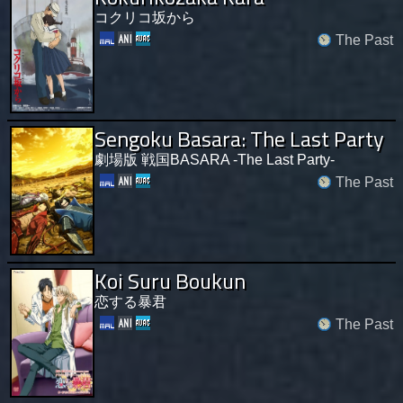
コクリコ坂から
The Past
Sengoku Basara: The Last Party
劇場版 戦国BASARA -The Last Party-
The Past
Koi Suru Boukun
恋する暴君
The Past