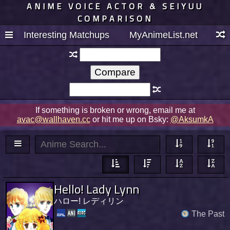
ANIME VOICE ACTOR & SEIYUU
COMPARISON
Interesting Matchups
MyAnimeList.net
If something is broken or wrong, email me at
avac@wallhaven.cc
or hit me up on Bsky:
@AksumkA
Hello! Lady Lynn
ハロー! レディリン
The Past