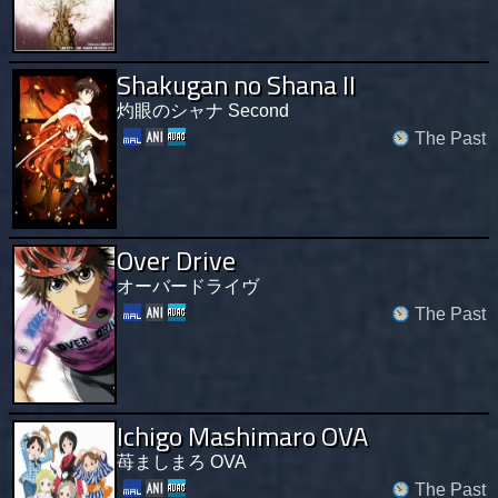
Shakugan no Shana II
灼眼のシャナ Second
The Past
Over Drive
オーバードライヴ
The Past
Ichigo Mashimaro OVA
苺ましまろ OVA
The Past