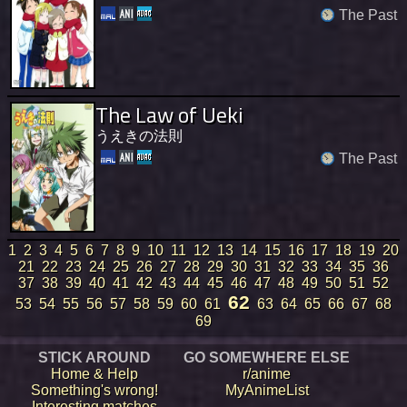
The Past
The Law of Ueki
うえきの法則
The Past
1
2
3
4
5
6
7
8
9
10
11
12
13
14
15
16
17
18
19
20
21
22
23
24
25
26
27
28
29
30
31
32
33
34
35
36
37
38
39
40
41
42
43
44
45
46
47
48
49
50
51
52
62
53
54
55
56
57
58
59
60
61
63
64
65
66
67
68
69
STICK AROUND
GO SOMEWHERE ELSE
Home & Help
r/anime
Something's wrong!
MyAnimeList
Interesting matches