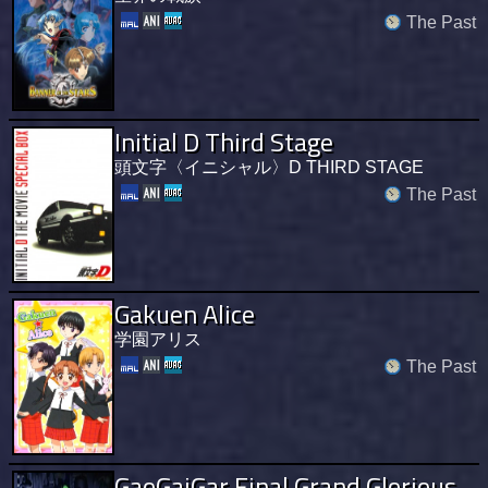
The Past
Initial D Third Stage
頭文字〈イニシャル〉D THIRD STAGE
The Past
Gakuen Alice
学園アリス
The Past
GaoGaiGar Final Grand Glorious