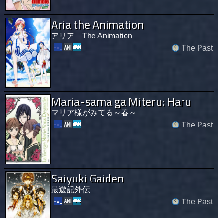
Aria the Animation
アリア The Animation
The Past
Maria-sama ga Miteru: Haru
マリア様がみてる～春～
The Past
Saiyuki Gaiden
最遊記外伝
The Past