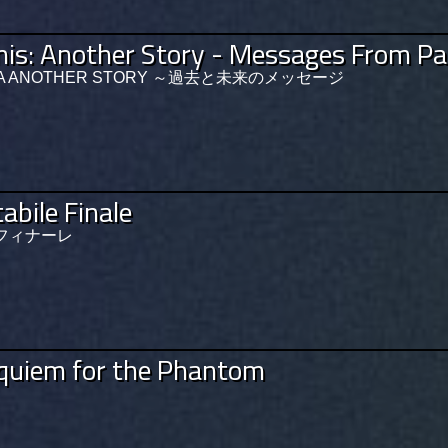
nnis: Another Story - Messages From Pa
 ANOTHER STORY ～過去と未来のメッセージ
bile Finale
フィナーレ
quiem for the Phantom