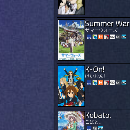
Summer War
サマーウォーズ
K-On!
けいおん!
Kobato.
こばと。