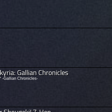
kyria: Gallian Chronicles
lian Chronicles-
r Shougeki! Z-Hen