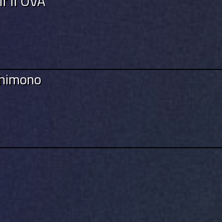
f II OVA
shimono