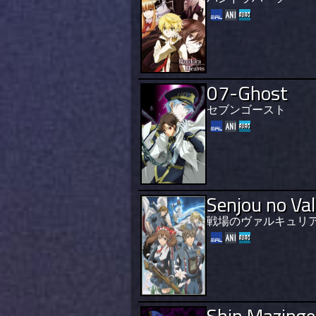
07-Ghost
セブンゴースト
Senjou no Val
戦場のヴァルキュリア -Gal
Shin Mazinge