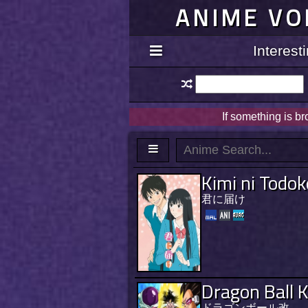
ANIME VO
Interes
If something is b
Kimi ni Todok
君に届け
Dragon Ball K
ドラゴンボール改