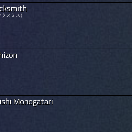
acksmith
ックスミス）
chizon
kishi Monogatari