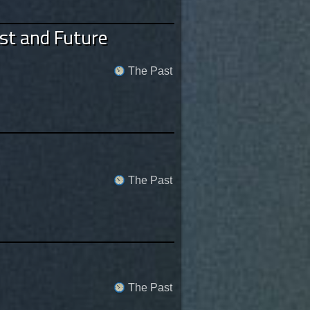
st and Future
The Past
The Past
The Past