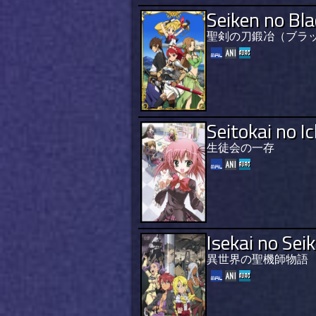
Seiken no Bl
聖剣の刀鍛冶（ブラ
Seitokai no I
生徒会の一存
Isekai no Sei
異世界の聖機師物語