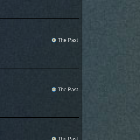
The Past
The Past
The Past