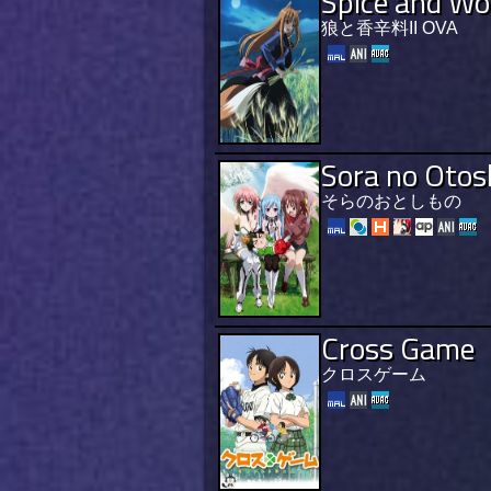
Spice and Wol
狼と香辛料II OVA
Sora no Oto
そらのおとしもの
Cross Game
クロスゲーム