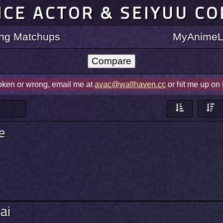
ICE ACTOR & SEIYUU C
ting Matchups
MyAnimeLi
roken or wrong, email me at
avac@wallhaven.cc
or hit me up on
e
ai