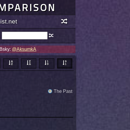
OMPARISON
st.net
 Bsky:
@AksumkA
The Past